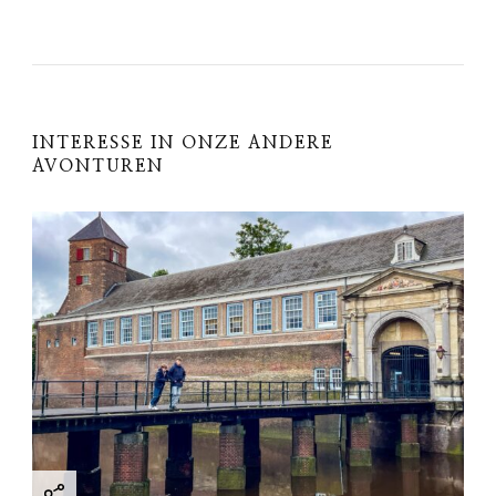
N
a
v
INTERESSE IN ONZE ANDERE
AVONTUREN
i
g
a
t
i