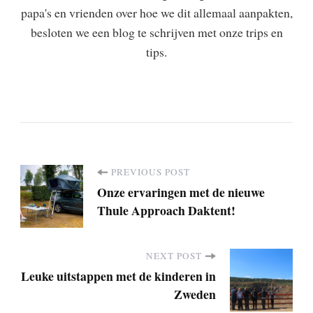
papa's en vrienden over hoe we dit allemaal aanpakten,
besloten we een blog te schrijven met onze trips en
tips.
PREVIOUS POST
P
Onze ervaringen met de nieuwe
Thule Approach Daktent!
o
s
NEXT POST
Leuke uitstappen met de kinderen in
t
Zweden