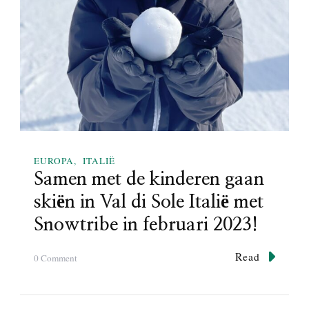
e
o
n
m
v
b
a
a
n
r
d
d
e
i
r
j
e
e
g
!
EUROPA
ITALIË
i
Samen met de kinderen gaan
o
V
skiën in Val di Sole Italië met
e
Snowtribe in februari 2023!
n
e
t
Read
o
0 Comment
o
n
!
S
a