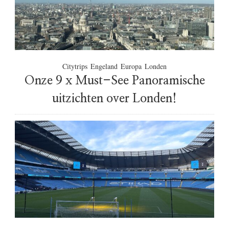
e
k
k
e
n
e
Citytrips
Engeland
Europa
Londen
n
Onze 9 x Must-See Panoramische
l
e
uitzichten over Londen!
u
k
s
t
e
u
i
t
s
t
a
p