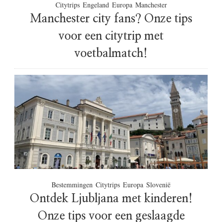
Citytrips
Engeland
Europa
Manchester
p
Manchester city fans? Onze tips
e
n
voor een citytrip met
!
voetbalmatch!
Bestemmingen
Citytrips
Europa
Slovenië
Ontdek Ljubljana met kinderen!
Onze tips voor een geslaagde