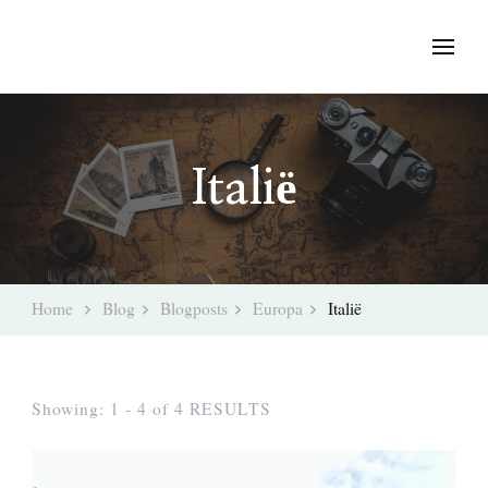
Italië
Home
Blog
Blogposts
Europa
Italië
Showing: 1 - 4 of 4 RESULTS