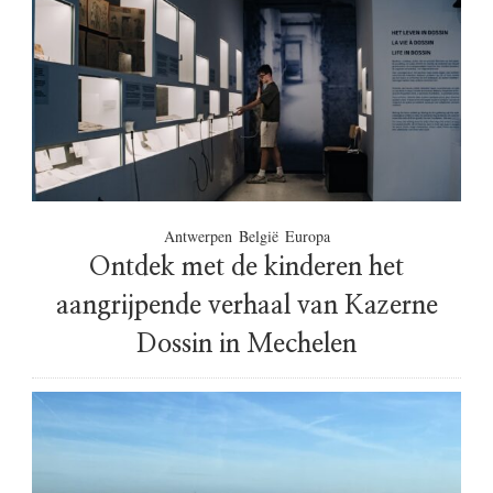
t
a
i
r
p
i
s
2
v
0
o
2
o
3
r
!
m
o
Antwerpen
België
Europa
o
Ontdek met de kinderen het
i
e
aangrijpende verhaal van Kazerne
s
Dossin in Mechelen
l
a
a
p
p
l