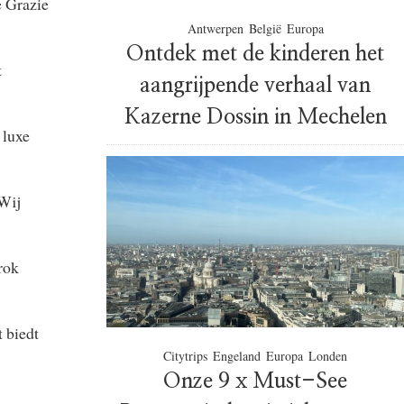
e Grazie
Antwerpen
België
Europa
Ontdek met de kinderen het
t
aangrijpende verhaal van
Kazerne Dossin in Mechelen
 luxe
 Wij
rok
t biedt
Citytrips
Engeland
Europa
Londen
Onze 9 x Must-See