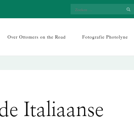
Zoeken
naar:
Over Ottomers on the Road
Fotografie Photolyne
e Italiaanse