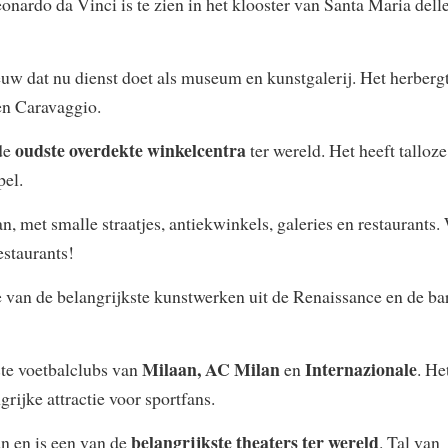
ardo da Vinci is te zien in het klooster van Santa Maria dell
eeuw dat nu dienst doet als museum en kunstgalerij. Het herberg
en Caravaggio.
oudste overdekte winkelcentra
 de
ter wereld. Het heeft talloze
pel.
, met smalle straatjes, antiekwinkels, galeries en restaurants.
estaurants!
 van de belangrijkste kunstwerken uit de Renaissance en de ba
Milaan, AC Milan
Internazionale
ste voetbalclubs van
en
. He
grijke attractie voor sportfans.
belangrijkste theaters ter wereld
n en is een van de
. Tal van