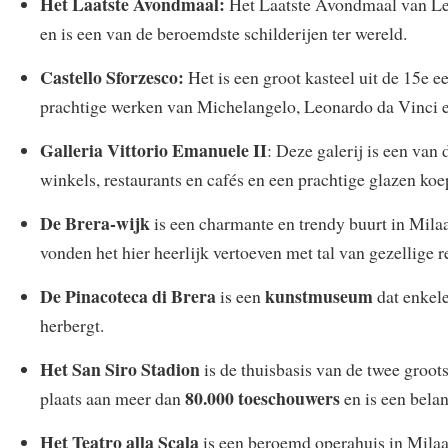
Het Laatste Avondmaal:
Het Laatste Avondmaal van Leon
en is een van de beroemdste schilderijen ter wereld.
Castello Sforzesco:
Het is een groot kasteel uit de 15e 
prachtige werken van Michelangelo, Leonardo da Vinci 
Galleria Vittorio Emanuele II
: Deze galerij is een van
winkels, restaurants en cafés en een prachtige glazen koe
De Brera-wijk
is een charmante en trendy buurt in Milaan
vonden het hier heerlijk vertoeven met tal van gezellige r
De Pinacoteca di Brera
kunstmuseum
is een
dat enkele
herbergt.
Het San Siro Stadion
is de thuisbasis van de twee groot
80.000 toeschouwers
plaats aan meer dan
en is een belan
Het Teatro alla Scala
is een beroemd operahuis in Milaa