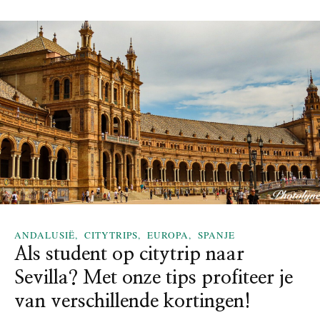
o
e
n
1
t
0
d
l
e
e
k
u
k
k
i
s
n
t
g
e
m
b
e
e
t
z
d
i
e
e
ANDALUSIË
CITYTRIPS
EUROPA
SPANJE
k
n
Als student op citytrip naar
i
s
n
Sevilla? Met onze tips profiteer je
w
d
a
van verschillende kortingen!
e
a
r