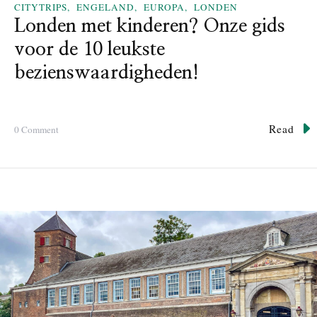
O
CITYTRIPS
ENGELAND
EUROPA
LONDEN
n
Londen met kinderen? Onze gids
z
voor de 10 leukste
e
t
bezienswaardigheden!
i
p
s
Read
o
0 Comment
v
n
o
L
o
o
r
n
e
d
e
e
n
n
c
m
i
e
t
t
y
k
t
i
r