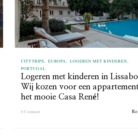
a
e
a
n
r
g
P
e
u
s
l
l
a
a
,
a
K
g
CITYTRIPS
EUROPA
LOGEREN MET KINDEREN
r
d
PORTUGAL
o
e
Logeren met kinderen in Lissab
a
c
Wij kozen voor een appartement
t
i
i
t
het mooie Casa René!
ë
y
?
t
Re
o
0 Comment
O
r
n
n
i
L
z
p
o
e
!