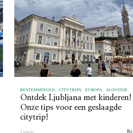
BESTEMMINGEN
CITYTRIPS
EUROPA
SLOVENIË
Ontdek Ljubljana met kinderen!
Onze tips voor een geslaagde
citytrip!
Re
o
1 reactie