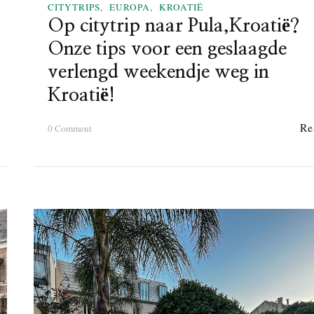
i
CITYTRIPS
EUROPA
KROATIË
n
Op citytrip naar Pula,Kroatië?
d
Onze tips voor een geslaagde
e
r
verlengd weekendje weg in
e
Kroatië!
n
!
Re
o
0 Comment
O
n
n
O
z
p
e
c
t
i
i
t
p
y
s
t
v
r
o
i
o
p
r
n
e