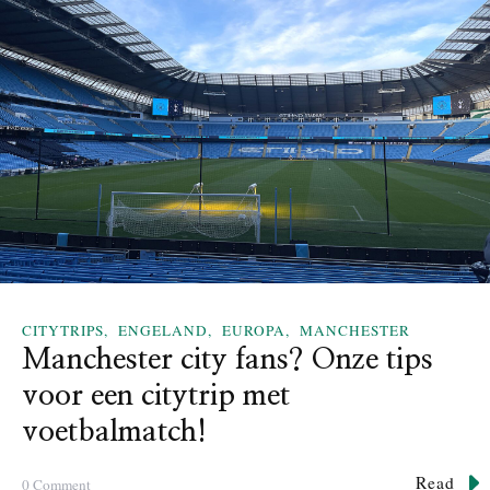
M
u
s
t
-
S
e
e
P
a
n
o
r
a
CITYTRIPS
ENGELAND
EUROPA
MANCHESTER
m
Manchester city fans? Onze tips
i
voor een citytrip met
s
c
voetbalmatch!
h
e
Read
o
0 Comment