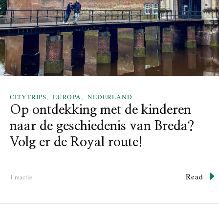
n
i
d
p
e
m
r
e
e
t
n
v
?
o
O
e
n
t
CITYTRIPS
EUROPA
NEDERLAND
z
b
Op ontdekking met de kinderen
e
a
naar de geschiedenis van Breda?
g
l
i
m
Volg er de Royal route!
d
a
s
t
v
c
Read
o
1 reactie
o
h
p
o
!
O
r
p
d