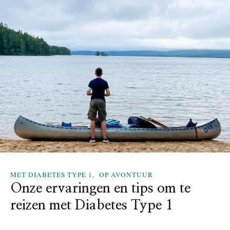
f
e
o
r
r
v
t
a
e
r
n
i
A
n
v
g
o
e
n
n
t
m
u
e
u
t
r
d
!
e
n
MET DIABETES TYPE 1
OP AVONTUUR
i
Onze ervaringen en tips om te
e
reizen met Diabetes Type 1
u
w
e