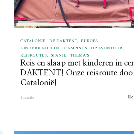
r
d
e
A
r
d
CATALONIË
DE DAKTENT
EUROPA
e
KINDVRIENDELIJKE CAMPINGS
OP AVONTUUR
n
REISROUTES
SPANJE
THEMA'S
n
Reis en slaap met kinderen in ee
e
n
DAKTENT! Onze reisroute doo
m
Catalonië!
e
t
R
Re
o
1 reactie
o
p
o
R
f
e
t
i
o
s