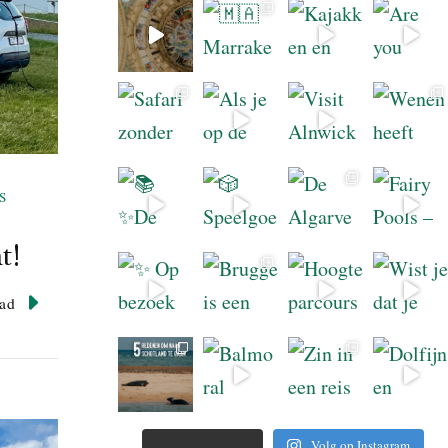
S
t!
ad
Volg op Instagram