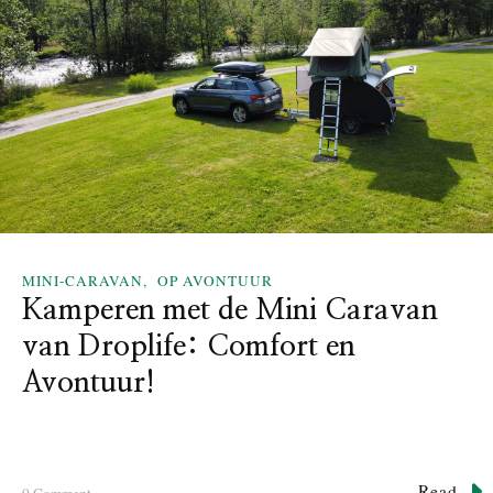
e
n
o
p
M
a
l
l
o
r
c
MINI-CARAVAN
OP AVONTUUR
a
Kamperen met de Mini Caravan
:
O
van Droplife: Comfort en
n
Avontuur!
t
d
e
k
d
Read
o
0 Comment