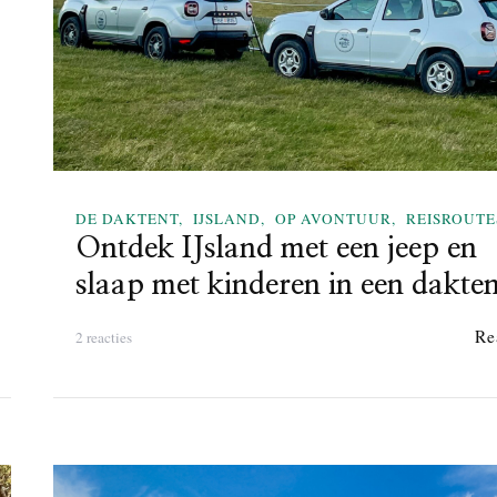
e
n
D
A
K
T
E
N
DE DAKTENT
IJSLAND
OP AVONTUUR
REISROUTE
T
!
Ontdek IJsland met een jeep en
O
slaap met kinderen in een dakten
n
z
Re
o
2 reacties
e
p
r
O
e
n
i
t
s
d
r
e
o