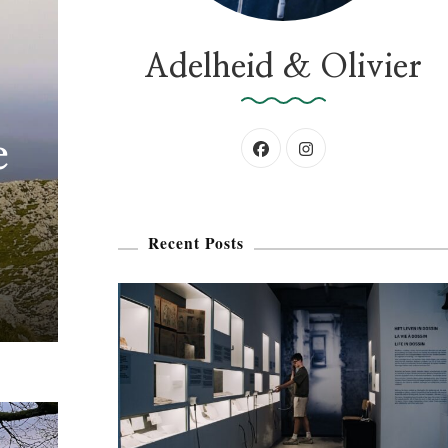
:
Adelheid & Olivier
e
Recent Posts