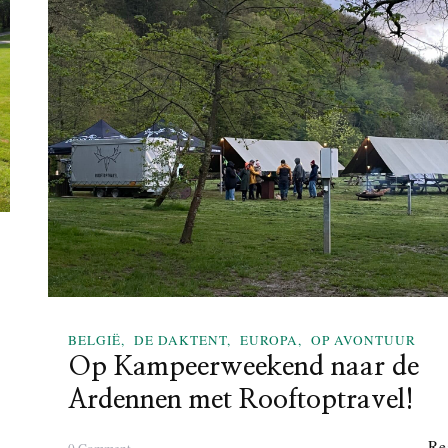
BELGIË
DE DAKTENT
EUROPA
OP AVONTUUR
Op Kampeerweekend naar de
Ardennen met Rooftoptravel!
Re
o
0 Comment