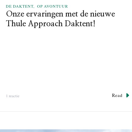
r
DE DAKTENT
OP AVONTUUR
s
a
!
Onze ervaringen met de nieuwe
v
Thule Approach Daktent!
a
n
v
a
n
D
r
o
p
l
i
f
Read
o
1 reactie
e
p
:
O
C
n
o
z
m
e