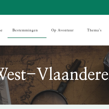
me
Bestemmingen
Op Avontuur
Thema’s
est-Vlaander