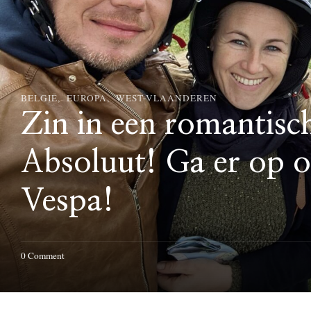
BELGIË
EUROPA
WEST-VLAANDEREN
Zin in een romantisc
Absoluut! Ga er op 
Vespa!
o
0 Comment
n
Z
i