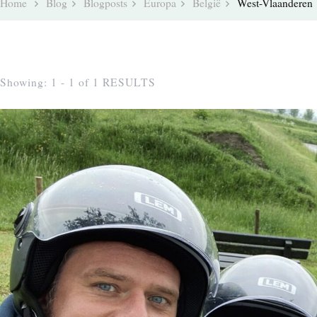
Home
Blog
Blogposts
Europa
België
West-Vlaanderen
Showing: 1 - 1 of 1 RESULTS