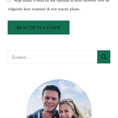
volgende keer wanneer ik een reactie plaats.
Z
o
e
k
e
n
n
a