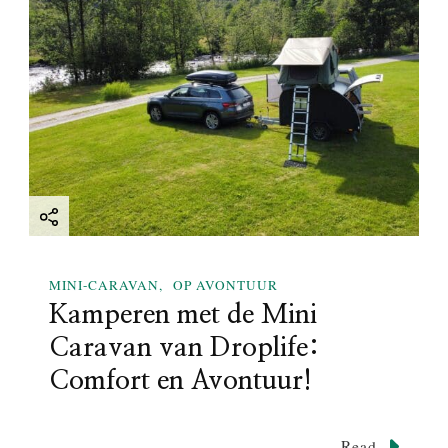
g
a
t
i
o
n
MINI-CARAVAN
OP AVONTUUR
Kamperen met de Mini
Caravan van Droplife:
Comfort en Avontuur!
Read