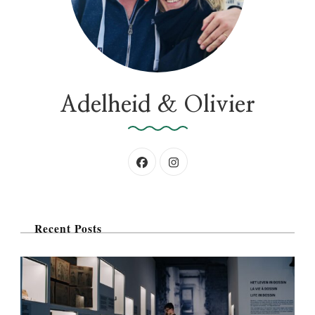
a
r
:
Adelheid & Olivier
Recent Posts