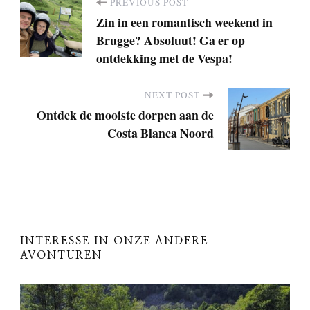
PREVIOUS POST
P
Zin in een romantisch weekend in
Brugge? Absoluut! Ga er op
o
ontdekking met de Vespa!
s
NEXT POST
Ontdek de mooiste dorpen aan de
t
Costa Blanca Noord
N
a
v
INTERESSE IN ONZE ANDERE
AVONTUREN
i