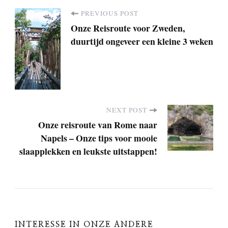
PREVIOUS POST
P
Onze Reisroute voor Zweden,
duurtijd ongeveer een kleine 3 weken
o
s
t
NEXT POST
Onze reisroute van Rome naar
N
Napels – Onze tips voor mooie
slaapplekken en leukste uitstappen!
a
v
i
INTERESSE IN ONZE ANDERE