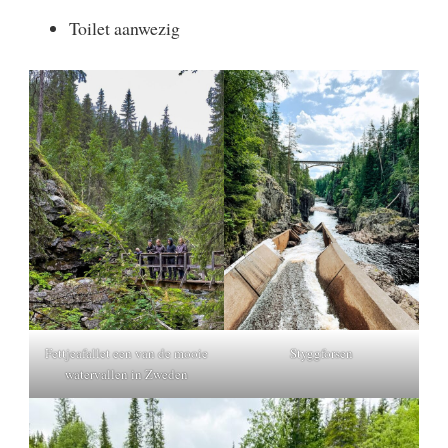
Toilet aanwezig
Fettjeafallet een van de mooie
Styggforsen
watervallen in Zweden