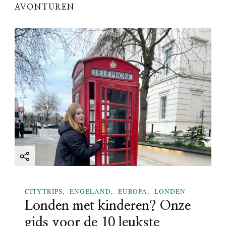
g
AVONTUREN
a
t
i
o
n
CITYTRIPS
ENGELAND
EUROPA
LONDEN
Londen met kinderen? Onze
gids voor de 10 leukste