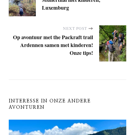
o
Luxemburg
s
NEXT POST
t
Op avontuur met the Packraft trail
Ardennen samen met kinderen!
N
Onze tips!
a
v
i
INTERESSE IN ONZE ANDERE
AVONTUREN
g
a