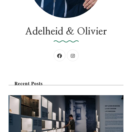
r
:
Adelheid & Olivier
Recent Posts