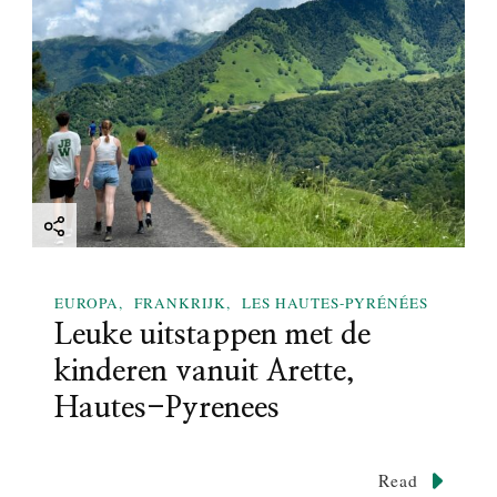
t
i
o
n
EUROPA
FRANKRIJK
LES HAUTES-PYRÉNÉES
Leuke uitstappen met de
kinderen vanuit Arette,
Hautes-Pyrenees
Read