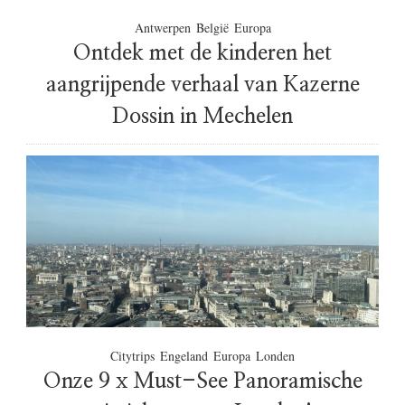
d
e
Antwerpen
België
Europa
r
Ontdek met de kinderen het
e
n
aangrijpende verhaal van Kazerne
,
Dossin in Mechelen
L
u
x
e
m
b
u
r
g
Citytrips
Engeland
Europa
Londen
Onze 9 x Must-See Panoramische