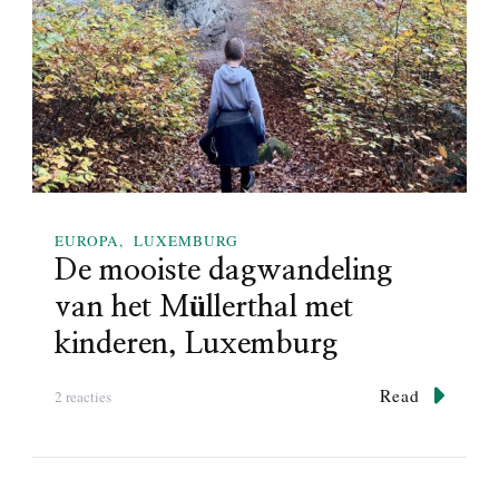
k
i
n
d
e
r
e
n
i
EUROPA
LUXEMBURG
n
De mooiste dagwandeling
L
u
van het Müllerthal met
x
kinderen, Luxemburg
e
m
b
Read
o
2 reacties
u
p
r
D
g
e
:
m