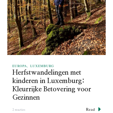
W
e
l
t
e
r
T
r
a
i
l
EUROPA
LUXEMBURG
i
Herfstwandelingen met
n
L
kinderen in Luxemburg:
u
Kleurrijke Betovering voor
x
e
Gezinnen
m
b
Read
o
2 reacties
u